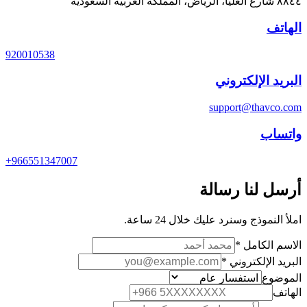
٨٨٤٤ شارع العليا، الرياض، المملكة العربية السعودية
الهاتف
920010538
البريد الإلكتروني
support@thavco.com
واتساب
+966551347007
أرسل لنا رسالة
املأ النموذج وسنرد عليك خلال 24 ساعة.
الاسم الكامل
*
البريد الإلكتروني
*
الموضوع
الهاتف