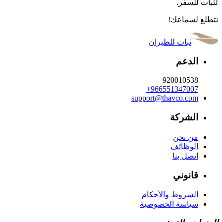
لثبات للسفر.
نتطلع لسماعك!
ثبات للطيران
الدعم
920010538
+966551347007
support@thavco.com
الشركة
من نحن
الوظائف
اتصل بنا
قانوني
الشروط والأحكام
سياسة الخصوصية