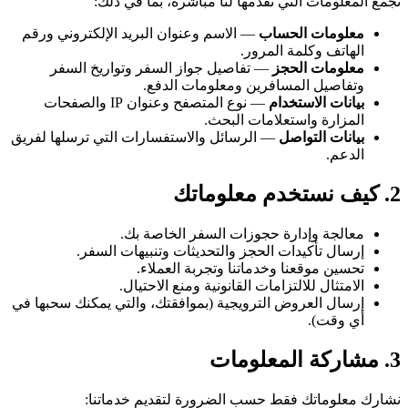
نجمع المعلومات التي تقدمها لنا مباشرة، بما في ذلك:
معلومات الحساب
— الاسم وعنوان البريد الإلكتروني ورقم
الهاتف وكلمة المرور.
معلومات الحجز
— تفاصيل جواز السفر وتواريخ السفر
وتفاصيل المسافرين ومعلومات الدفع.
بيانات الاستخدام
— نوع المتصفح وعنوان IP والصفحات
المزارة واستعلامات البحث.
بيانات التواصل
— الرسائل والاستفسارات التي ترسلها لفريق
الدعم.
2. كيف نستخدم معلوماتك
معالجة وإدارة حجوزات السفر الخاصة بك.
إرسال تأكيدات الحجز والتحديثات وتنبيهات السفر.
تحسين موقعنا وخدماتنا وتجربة العملاء.
الامتثال للالتزامات القانونية ومنع الاحتيال.
إرسال العروض الترويجية (بموافقتك، والتي يمكنك سحبها في
أي وقت).
3. مشاركة المعلومات
نشارك معلوماتك فقط حسب الضرورة لتقديم خدماتنا: