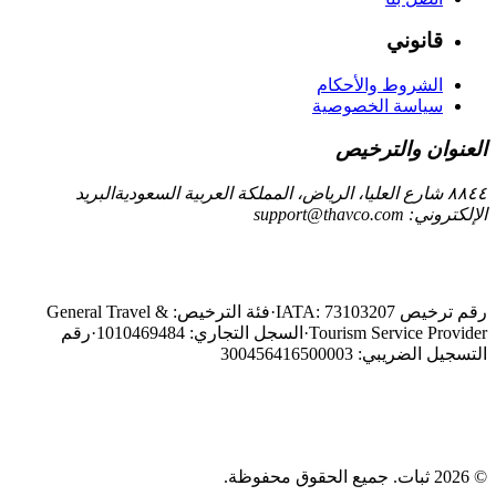
قانوني
الشروط والأحكام
سياسة الخصوصية
العنوان والترخيص
٨٨٤٤ شارع العليا، الرياض، المملكة العربية السعودية
البريد
الإلكتروني:
support@thavco.com
رقم ترخيص IATA: 73103207
·
فئة الترخيص: General Travel &
Tourism Service Provider
·
السجل التجاري: 1010469484
·
رقم
التسجيل الضريبي: 300456416500003
© 2026 ثبات. جميع الحقوق محفوظة.